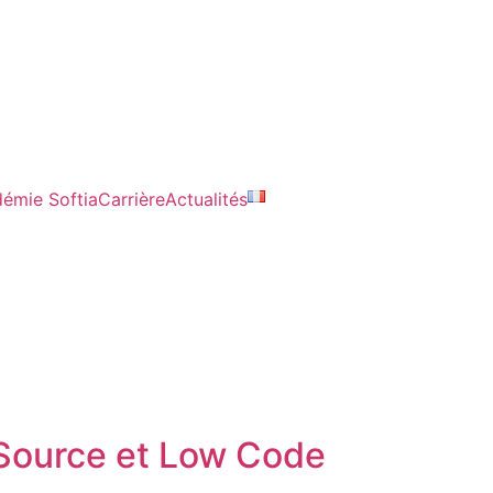
émie Softia
Carrière
Actualités
Source et Low Code