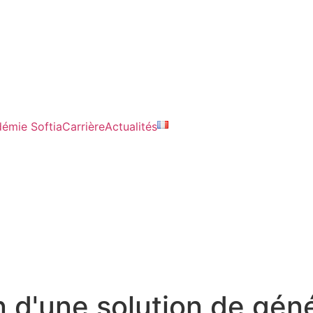
émie Softia
Carrière
Actualités
 d'une solution de géné