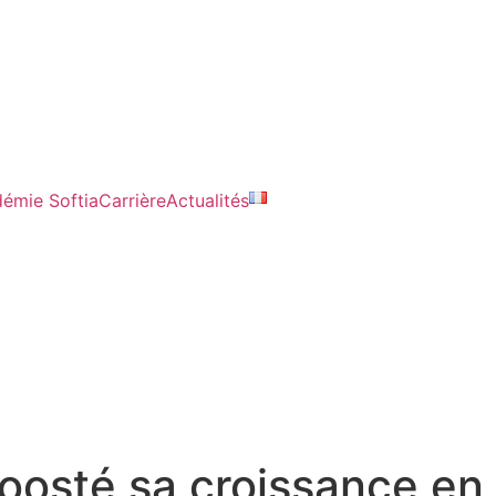
émie Softia
Carrière
Actualités
oosté sa croissance en