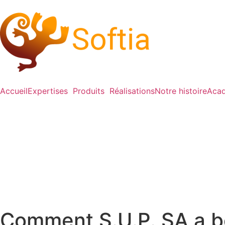
Accueil
Expertises
Produits
Réalisations
Notre histoire
Acad
Comment S.U.P. SA a b